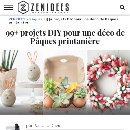
ZENIDEES
»
Pâques
»
99+ projets DIY pour une déco de Pâques
HOME
printanière
MAISON
DÉCO
JARDIN
DÉCO
MODE
RECETTES
DIY
HALLOWEEN
DE
ET
99+ projets DIY pour une déco de
FÊTE
BEAUTÉ
Pâques printanière
par
Paulette David