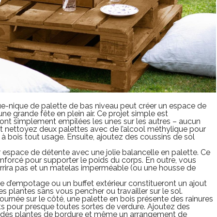
e-nique de palette de bas niveau peut créer un espace de
e grande fête en plein air. Ce projet simple est
ont simplement empilées les unes sur les autres – aucun
et nettoyez deux palettes avec de l’alcool méthylique pour
e à bois tout usage. Ensuite, ajoutez des coussins de sol
 espace de détente avec une jolie balancelle en palette. Ce
enforcé pour supporter le poids du corps. En outre, vous
rrira pas et un matelas imperméable (ou une housse de
e d’empotage ou un buffet extérieur constitueront un ajout
s plantes sans vous pencher ou travailler sur le sol.
tournée sur le côté, une palette en bois présente des rainures
its pour presque toutes sortes de verdure. Ajoutez des
s, des plantes de bordure et même un arrangement de