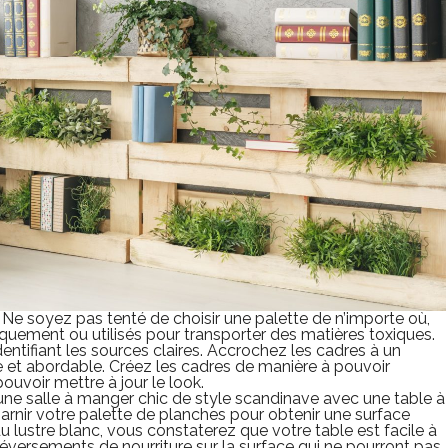
Ne soyez pas tenté de choisir une palette de n’importe où,
iquement ou utilisés pour transporter des matières toxiques.
dentifiant les sources claires. Accrochez les cadres à un
le et abordable. Créez les cadres de manière à pouvoir
ouvoir mettre à jour le look.
e salle à manger chic de style scandinave avec une table à
arnir votre palette de planches pour obtenir une surface
 lustre blanc, vous constaterez que votre table est facile à
 déversements de nourriture sur la surface qui ne pourront pas