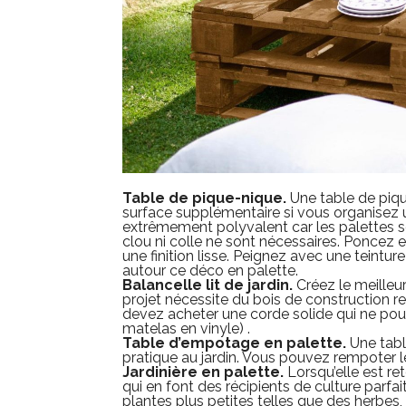
Table de pique-nique.
Une table de piqu
surface supplémentaire si vous organisez un
extrêmement polyvalent car les palettes s
clou ni colle ne sont nécessaires. Poncez 
une finition lisse. Peignez avec une teintur
autour ce déco en palette.
Balancelle lit de jardin.
Créez le meilleur
projet nécessite du bois de construction r
devez acheter une corde solide qui ne pou
matelas en vinyle) .
Table d’empotage en palette.
Une tabl
pratique au jardin. Vous pouvez rempoter le
Jardinière en palette.
Lorsqu’elle est re
qui en font des récipients de culture parfa
plantes plus petites telles que des herbe