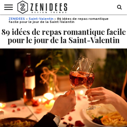
ZENIDEES
»
Saint-Valentin
»
89 idées de repas romantique
HOME
facile pour le jour de la Saint-Valentin
MAISON
DÉCO
JARDIN
DÉCO
MODE
RECETTES
DIY
HALLOWEEN
DE
ET
89 idées de repas romantique facile
FÊTE
BEAUTÉ
pour le jour de la Saint-Valentin