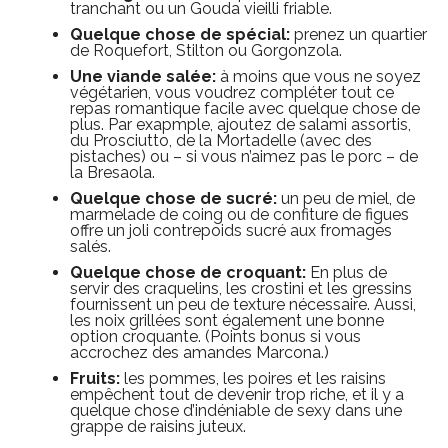
tranchant ou un Gouda vieilli friable.
Quelque chose de spécial:
prenez un quartier
de Roquefort, Stilton ou Gorgonzola.
Une viande salée:
à moins que vous ne soyez
végétarien, vous voudrez compléter tout ce
repas romantique facile avec quelque chose de
plus. Par exapmple, ajoutez de salami assortis,
du Prosciutto, de la Mortadelle (avec des
pistaches) ou – si vous n’aimez pas le porc – de
la Bresaola.
Quelque chose de sucré:
un peu de miel, de
marmelade de coing ou de confiture de figues
offre un joli contrepoids sucré aux fromages
salés.
Quelque chose de croquant:
En plus de
servir des craquelins, les crostini et les gressins
fournissent un peu de texture nécessaire. Aussi,
les noix grillées sont également une bonne
option croquante. (Points bonus si vous
accrochez des amandes Marcona.)
Fruits:
les pommes, les poires et les raisins
empêchent tout de devenir trop riche, et il y a
quelque chose d’indéniable de sexy dans une
grappe de raisins juteux.