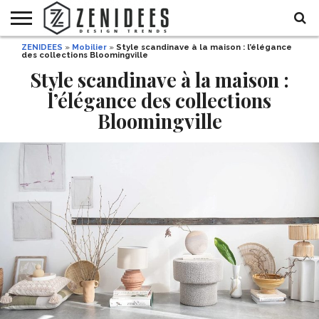
ZENIDEES
»
Mobilier
»
Style scandinave à la maison : l’élégance
HOME
des collections Bloomingville
MAISON
DÉCO
JARDIN
DÉCO
MODE
RECETTES
DIY
HALLOWEEN
DE
ET
Style scandinave à la maison :
FÊTE
BEAUTÉ
l’élégance des collections
Bloomingville