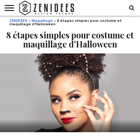
ZENIDEES
»
Maquillage
»
8 étapes simples pour costume et
HOME
maquillage d’Halloween
MAISON
DÉCO
JARDIN
DÉCO
MODE
RECETTES
DIY
HALLOWEEN
DE
ET
8 étapes simples pour costume et
FÊTE
BEAUTÉ
maquillage d’Halloween