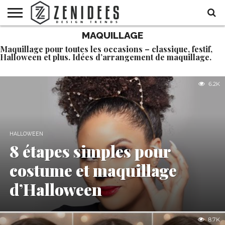
MAQUILLAGE
HOME
MAISON
DÉCO
JARDIN
DÉCO
MODE
RECETTES
DIY
HALLOWEEN
Maquillage pour toutes les occasions – classique, festif,
DE
ET
Halloween et plus. Idées d’arrangement de maquillage.
FÊTE
BEAUTÉ
6.2K
HALLOWEEN
8 étapes simples pour
costume et maquillage
d’Halloween
8.7K