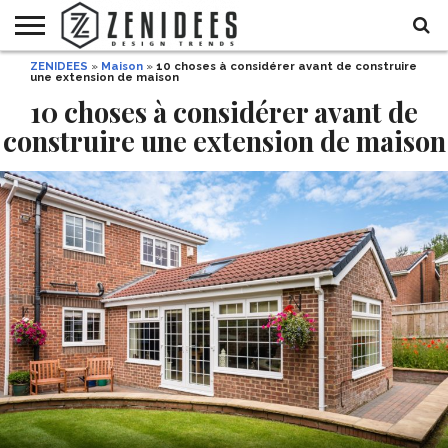
ZENIDEES
»
Maison
»
10 choses à considérer avant de construire
HOME
une extension de maison
MAISON
DÉCO
JARDIN
DÉCO
MODE
RECETTES
DIY
HALLOWEEN
DE
ET
10 choses à considérer avant de
FÊTE
BEAUTÉ
construire une extension de maison