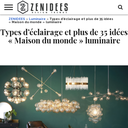
ZENIDEES
»
Luminaire
»
Types d’éclairage et plus de 35 idées
HOME
« Maison du monde » luminaire
MAISON
DÉCO
JARDIN
DÉCO
MODE
RECETTES
DIY
HALLOWEEN
DE
ET
Types d’éclairage et plus de 35 idées
FÊTE
BEAUTÉ
« Maison du monde » luminaire