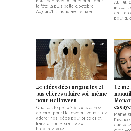
nous sommes toujours prêts pour
Au lieu 
la fête la plus belle d’octobre.
incluant
Aujourd’hui, nous avons hâte...
oreilles
pour que
11.3K
40 idées déco originales et
Le mei
pas chères à faire soi-même
maquil
pour Halloween
léopar
essaye
Quel est le projet? Si vous aimez
décorer pour Halloween, vous allez
Même si 
adorer nos idées pour bricoler et
l’avance,
transformer votre maison.
que vous
Préparez-vous...
avec votr