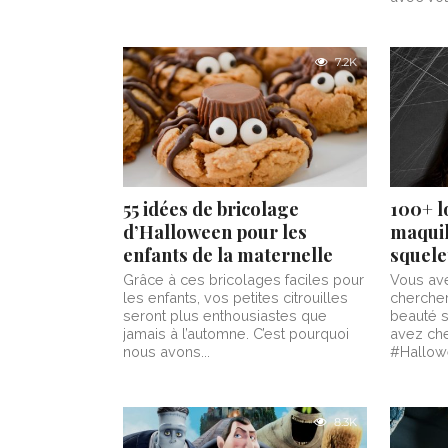
7.2K
55 idées de bricolage
100+ l
d’Halloween pour les
maquil
enfants de la maternelle
squele
Grâce à ces bricolages faciles pour
Vous av
les enfants, vos petites citrouilles
chercher
seront plus enthousiastes que
beauté 
jamais à l’automne. C’est pourquoi
avez che
nous avons...
#Hallow
8.3K