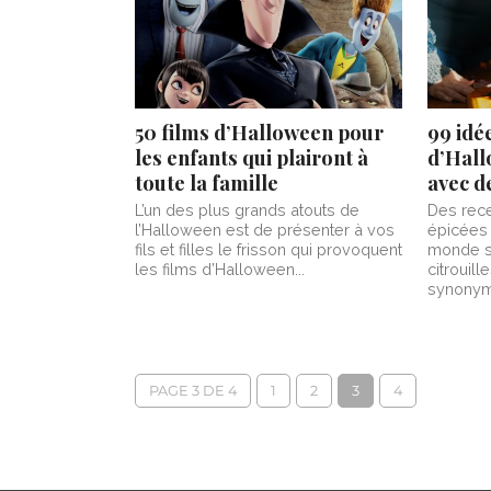
50 films d’Halloween pour
99 idé
les enfants qui plairont à
d’Hall
toute la famille
avec de
L’un des plus grands atouts de
Des rece
l’Halloween est de présenter à vos
épicées a
fils et filles le frisson qui provoquent
monde sa
les films d’Halloween...
citrouil
synonyme
PAGE 3 DE 4
1
2
3
4