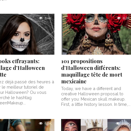
3.4K
8.2K
ooks effrayants:
101 propositions
lage d’Halloween
d’Halloween différents:
tte
maquillage tête de mort
mexicaine
ez déjà passé des heures à
 le meilleur tutoriel de
Today, we have a different and
sur Halloween? Ou vous
creative Halloween proposal to
rché le hashtag
offer you: Mexican skull makeup.
eenMakeup...
First, a little history lesson. In time,...
6.5K
12.9K