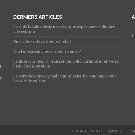
DERNIERS ARTICLES
A
L’art de la table design : créer une expérience culinaire
d’exception
L
Une robe vintage pour cet été ?
Quel mocassin choisir pour femme ?
Le diffuseur fleur d’oranger : un allié parfumé pour votre
bien-être quotidien
t
Le carrelage hexagonal : une alternative tendance pour
is
les sols de cuisine
e
CONTACTEZ NOUS
PRIVACY
CON