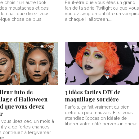
de choisir un autre look
Peut-être que vous êtes un grand
 des moustaches et des
fan de la série Twilight ou que vous
 de chat, que diriez-vous
voulez simplement être un vampir
lque chose de plus...
à chaque Halloween....
10.2K
8.7K
lleur tuto de
3 idées faciles DIY de
lage d’Halloween
maquillage sorcière
d que vous devez
Parfois, ça fait vraiment du bien
r
d’être un peu mauvais. Et si vous
attendiez l’occasion idéale de
vous lisez ceci un mois à
libérer votre côté pervers intérieur,..
 il y a de fortes chances
 continuez à tergiverser
e...