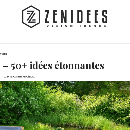
ntes
 – 50+ idées étonnantes
Liens commerciaux