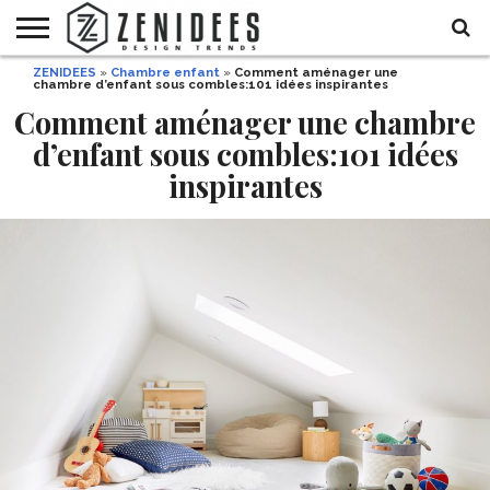
ZENIDEES
»
Chambre enfant
»
Comment aménager une
HOME
chambre d’enfant sous combles:101 idées inspirantes
MAISON
DÉCO
JARDIN
DÉCO
MODE
RECETTES
DIY
HALLOWEEN
DE
ET
Comment aménager une chambre
FÊTE
BEAUTÉ
d’enfant sous combles:101 idées
inspirantes