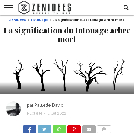
ZENIDEES
»
Tatouage
»
La signification du tatouage arbre mort
HOME
MAISON
DÉCO
JARDIN
DÉCO
MODE
RECETTES
DIY
HALLOWEEN
La signification du tatouage arbre
DE
ET
FÊTE
BEAUTÉ
mort
par
Paulette David
Publié le
5 juillet 2022