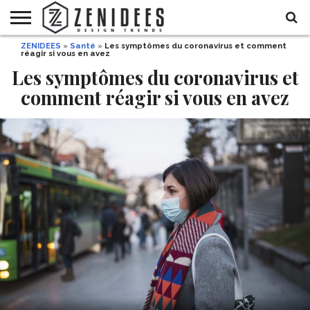
ZENIDEES
»
Santé
»
Les symptômes du coronavirus et comment
HOME
réagir si vous en avez
MAISON
DÉCO
JARDIN
DÉCO
MODE
RECETTES
DIY
HALLOWEEN
DE
ET
Les symptômes du coronavirus et
FÊTE
BEAUTÉ
comment réagir si vous en avez