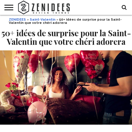
ZENIDEES
»
Saint-Valentin
»
50+ idées de surprise pour la Saint-
HOME
Valentin que votre chéri adorera
MAISON
DÉCO
JARDIN
DÉCO
MODE
RECETTES
DIY
HALLOWEEN
DE
ET
50+ idées de surprise pour la Saint-
FÊTE
BEAUTÉ
Valentin que votre chéri adorera