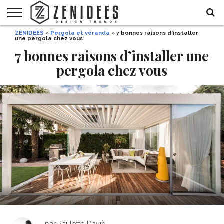
ZENIDEES
»
Pergola et véranda
»
7 bonnes raisons d’installer
HOME
une pergola chez vous
MAISON
DÉCO
JARDIN
DÉCO
MODE
RECETTES
DIY
HALLOWEEN
DE
ET
7 bonnes raisons d’installer une
FÊTE
BEAUTÉ
pergola chez vous
par
Paulette David