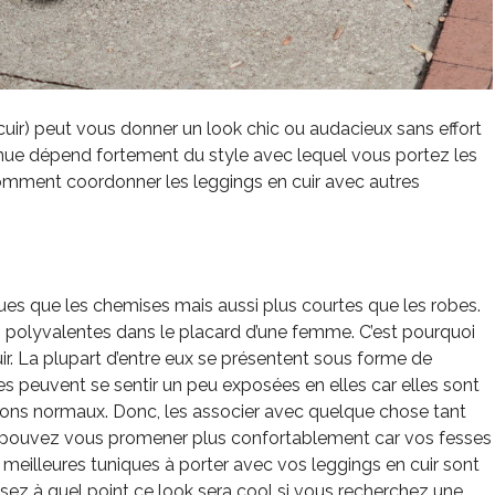
cuir) peut vous donner un look chic ou audacieux sans effort
tenue dépend fortement du style avec lequel vous portez les
comment coordonner les leggings en cuir avec autres
es que les chemises mais aussi plus courtes que les robes.
 polyvalentes dans le placard d’une femme. C’est pourquoi
uir. La plupart d’entre eux se présentent sous forme de
es peuvent se sentir un peu exposées en elles car elles sont
alons normaux. Donc, les associer avec quelque chose tant
s pouvez vous promener plus confortablement car vos fesses
 meilleures tuniques à porter avec vos leggings en cuir sont
nsez à quel point ce look sera cool si vous recherchez une