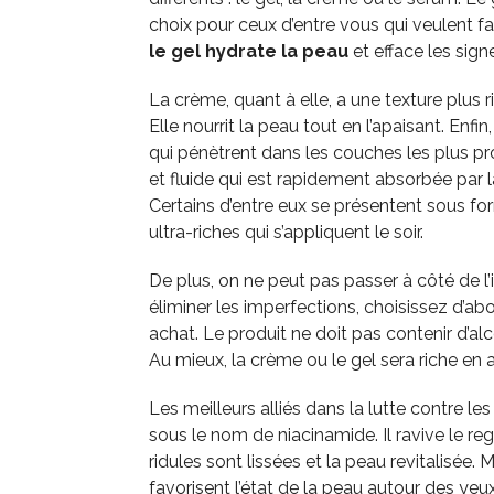
choix pour ceux d’entre vous qui veulent f
le gel hydrate la peau
et efface les sign
La crème, quant à elle, a une texture plus r
Elle nourrit la peau tout en l’apaisant. Enfi
qui pénètrent dans les couches les plus pr
et fluide qui est rapidement absorbée par 
Certains d’entre eux se présentent sous f
ultra-riches qui s’appliquent le soir.
De plus, on ne peut pas passer à côté de 
éliminer les imperfections, choisissez d’ab
achat. Le produit ne doit pas contenir d’alc
Au mieux, la crème ou le gel sera riche en 
Les meilleurs alliés dans la lutte contre l
sous le nom de niacinamide. Il ravive le regar
ridules sont lissées et la peau revitalisée.
favorisent l’état de la peau autour des yeux