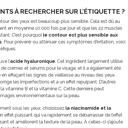
NTS À RECHERCHER SUR L’ÉTIQUETTE ?
our des yeux est beaucoup plus sensible. Cela est dû au
ment en moyenne 10 000 fois par jour et que les 22 muscles
tant. C’est pourquoi
le contour est plus sensible aux
s
. Pour prévenir ou atténuer ces symptômes d’irritation, voici
néfiques.
ve l’
acide hyaluronique
. Cet ingrédient largement utilisé
e crèmes et sérums pour le visage, et il a également été
n effaçant les signes de vieillesse au niveau des yeux.
corrige les imperfections et a un effet repulpant. D’autres
 la vitamine B et la vitamine C. Cette dernière peut
dommages environnementaux sur la peau.
lement sous les yeux, choisissez
la niacinamide et la
n effet puissant qui va rapidement se débarrasser de l’effet
isant et améliorent la texture de la peau. À celles-ci s’ajoute