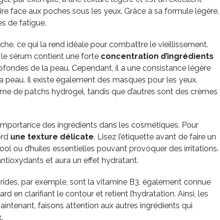
aire face aux poches sous les yeux. Grâce à sa formule légère,
es de fatigue.
iche, ce qui la rend idéale pour combattre le vieillissement.
n, le sérum contient une forte
concentration d’ingrédients
ofondes de la peau. Cependant, il a une consistance légère
la peau. Il existe également des masques pour les yeux.
orme de patchs hydrogel, tandis que d’autres sont des crèmes
l’importance des ingrédients dans les cosmétiques. Pour
ord
une texture délicate
. Lisez l’étiquette avant de faire un
ool ou d’huiles essentielles pouvant provoquer des irritations.
antioxydants et aura un effet hydratant.
es rides, par exemple, sont la vitamine B3, également connue
d en clarifiant le contour et retient l’hydratation. Ainsi, les
 Maintenant, faisons attention aux autres ingrédients qui
.