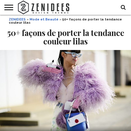
ZENIDEES
»
Mode et Beauté
»
50+ façons de porter la tendance
HOME
couleur lilas
MAISON
DÉCO
JARDIN
DÉCO
MODE
RECETTES
DIY
HALLOWEEN
DE
ET
50+ façons de porter la tendance
FÊTE
BEAUTÉ
couleur lilas