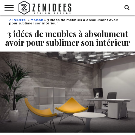
ZENIDEES
»
Maison
»
3 idées de meubles à absolument avoir
HOME
pour sublimer son intérieur
MAISON
DÉCO
JARDIN
DÉCO
MODE
RECETTES
DIY
HALLOWEEN
DE
ET
3 idées de meubles à absolument
FÊTE
BEAUTÉ
avoir pour sublimer son intérieur