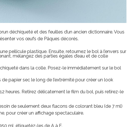
 brun déchiqueté et des feuilles d’un ancien dictionnaire. Vous
présenter vos œufs de Pâques décorés.
une pellicule plastique. Ensuite, retournez le bol à l’envers sur
tenant, mélangez des parties égales d’eau et de colle
échiqueté dans la colle. Posez-le immédiatement sur le bol
e papier sec le long de l’extrémité pour créer un look
2 heures. Retirez délicatement le film du bol, puis retirez-le
soin de seulement deux flacons de colorant bleu (de 7 ml)
e, pour créer un affichage spectaculaire.
350 ml, étiquetéz-les de A à F.