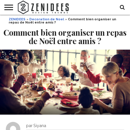
ZENIDEES
»
Decoration de Noel
»
Comment bien organiser un
HOME
repas de Noël entre amis ?
MAISON
DÉCO
JARDIN
DÉCO
MODE
RECETTES
DIY
HALLOWEEN
DE
ET
Comment bien organiser un repas
FÊTE
BEAUTÉ
de Noël entre amis ?
par
Siyana