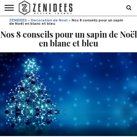
ZENIDEES
»
Decoration de Noel
»
Nos 8 conseils pour un sapin
HOME
de Noël en blanc et bleu
MAISON
DÉCO
JARDIN
DÉCO
MODE
RECETTES
DIY
HALLOWEEN
DE
ET
Nos 8 conseils pour un sapin de Noël
FÊTE
BEAUTÉ
en blanc et bleu