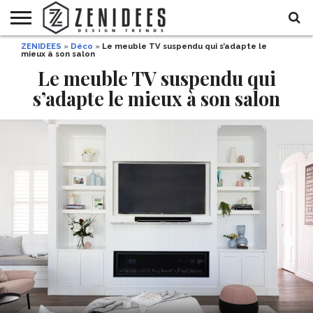
ZENIDEES
»
Déco
»
Le meuble TV suspendu qui s’adapte le
HOME
mieux à son salon
MAISON
DÉCO
JARDIN
DÉCO
MODE
RECETTES
DIY
HALLOWEEN
DE
ET
Le meuble TV suspendu qui
FÊTE
BEAUTÉ
s’adapte le mieux à son salon