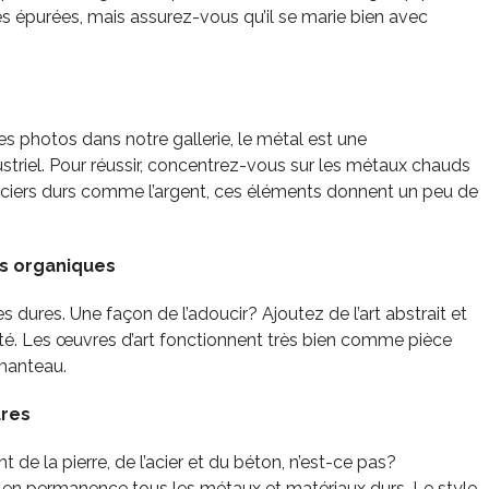
s épurées, mais assurez-vous qu’il se marie bien avec
photos dans notre gallerie, le métal est une
dustriel. Pour réussir, concentrez-vous sur les métaux chauds
 aciers durs comme l’argent, ces éléments donnent un peu de
es organiques
es dures. Une façon de l’adoucir? Ajoutez de l’art abstrait et
rité. Les œuvres d’art fonctionnent très bien comme pièce
manteau.
ures
nt de la pierre, de l’acier et du béton, n’est-ce pas?
r en permanence tous les métaux et matériaux durs. Le style