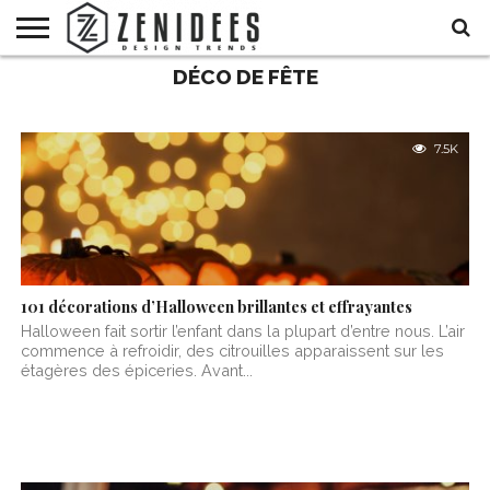
DÉCO DE FÊTE
HOME
MAISON
DÉCO
JARDIN
DÉCO
MODE
RECETTES
DIY
HALLOWEEN
DE
ET
FÊTE
BEAUTÉ
7.5K
101 décorations d’Halloween brillantes et effrayantes
Halloween fait sortir l’enfant dans la plupart d’entre nous. L’air
commence à refroidir, des citrouilles apparaissent sur les
étagères des épiceries. Avant...