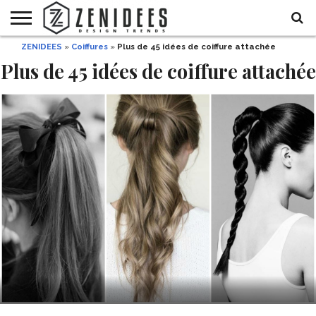
ZENIDEES
»
Coiffures
»
Plus de 45 idées de coiffure attachée
HOME
MAISON
DÉCO
JARDIN
DÉCO
MODE
RECETTES
DIY
HALLOWEEN
Plus de 45 idées de coiffure attachée
DE
ET
FÊTE
BEAUTÉ