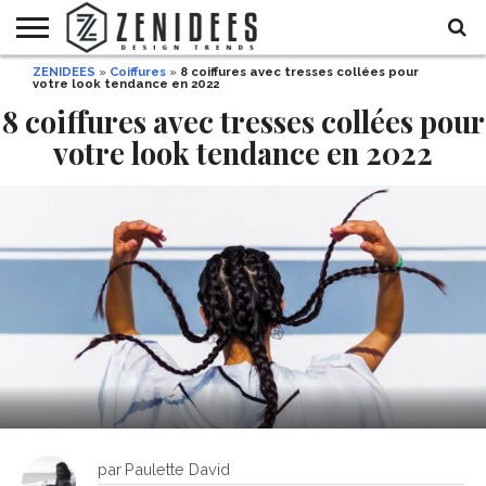
ZENIDEES
»
Coiffures
»
8 coiffures avec tresses collées pour
HOME
votre look tendance en 2022
MAISON
DÉCO
JARDIN
DÉCO
MODE
RECETTES
DIY
HALLOWEEN
DE
ET
8 coiffures avec tresses collées pour
FÊTE
BEAUTÉ
votre look tendance en 2022
par
Paulette David