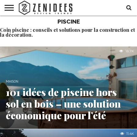
PISCINE
HOME
MAISON
DÉCO
JARDIN
DÉCO
MODE
RECETTES
DIY
HALLOWEEN
Coin piscine : conseils et solutions pour la construction et
DE
ET
la décoration.
FÊTE
BEAUTÉ
18.7K
MAISON
101 idées de piscine hors
sol en bois – une solution
économique pour l’été
11.4K