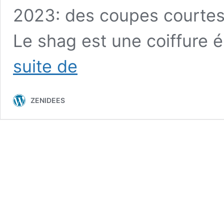
2023: des coupes courtes
Le shag est une coiffure 
Coiffures
suite de
d’été
2023
et
ZENIDEES
des
idées
dont
vous
pouvez
tomber
amoureux