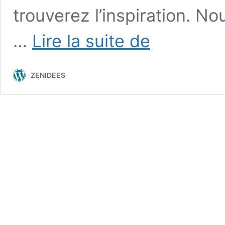
trouverez l’inspiration. 
Décoration
…
Lire la suite de
avec
verre
à
ZENIDEES
pied
et
des
idées
intéressantes
pour
aménager
la
table